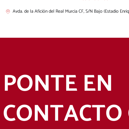
Avda. de la Afición del Real Murcia CF, S/N Bajo (Estadio Enri
PONTE EN
CONTACTO