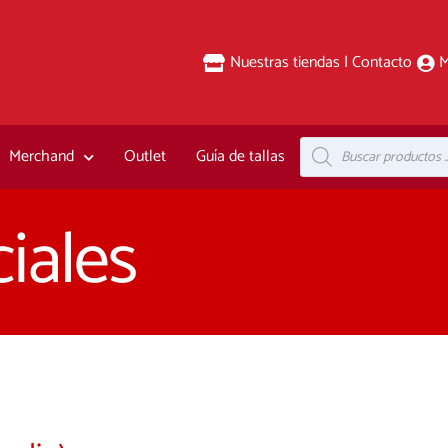
Nuestras tiendas | Contacto
M
Búsqueda
Merchand
Outlet
Guía de tallas
de
productos
iales