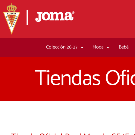
Ir
al
contenido
Colección 26-27
Moda
Bebé
Tiendas Ofic