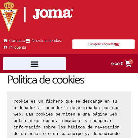
Ir
al
contenido
Contacto
Nuestras tiendas
Comprar entradas
Mi cuenta
0
0.00
€
Política de cookies
Búsqueda de productos
Cookie es un fichero que se descarga en su 
ordenador al acceder a determinadas páginas 
web. Las cookies permiten a una página web, 
entre otras cosas, almacenar y recuperar 
información sobre los hábitos de navegación 
de un usuario o de su equipo y, dependiendo 