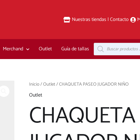
Nuestras tiendas | Contacto
M
Búsqueda
Merchand
Outlet
Guía de tallas
de
productos
CHAQUETA
Inicio
/
Outlet
/ CHAQUETA PASEO JUGADOR NIÑO
PASEO
Outlet
JUGADOR
CHAQUETA
NIÑO
cantidad