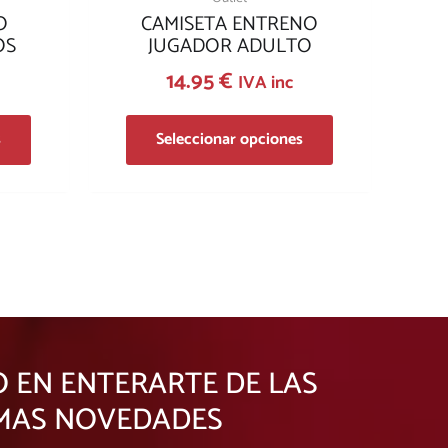
de
de
O
CAMISETA ENTRENO
producto
producto
OS
JUGADOR ADULTO
14.95
€
IVA inc
s
Seleccionar opciones
O EN ENTERARTE DE LAS
MAS NOVEDADES