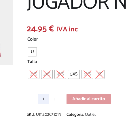
JUGADOR N
24.95
€
IVA inc
Color
U
Talla
2XS
3XS
4XS
5XS
6XS
XS
-
+
Añadir al carrito
SKU:
UJ11402C3101N
Categoría:
Outlet