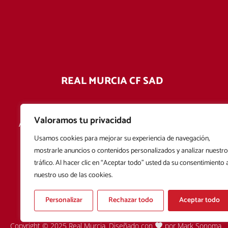
REAL MURCIA CF SAD
Estadio Enrique Roca de Murcia
Valoramos tu privacidad
Avda. de la Afición del Real Murcia CF S/N 30110 -
Churra - Murcia
Usamos cookies para mejorar su experiencia de navegación,
mostrarle anuncios o contenidos personalizados y analizar nuestro
968 242 812
tráfico. Al hacer clic en “Aceptar todo” usted da su consentimiento 
nuestro uso de las cookies.
Personalizar
Rechazar todo
Aceptar todo
Copyright © 2025 Real Murcia. Diseñado con
por
Mark Sonoma