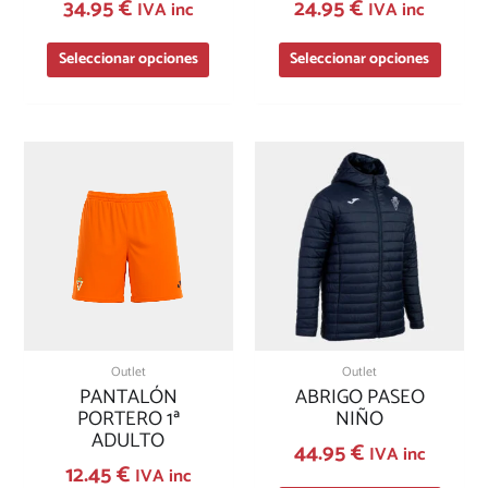
34.95
€
24.95
€
producto
produc
IVA inc
IVA inc
Seleccionar opciones
Seleccionar opciones
Este
Este
producto
produc
tiene
tiene
múltiples
múltipl
variantes.
variante
Las
Las
opciones
opcion
se
se
pueden
pueden
elegir
elegir
Outlet
Outlet
en
en
PANTALÓN
ABRIGO PASEO
la
la
PORTERO 1ª
NIÑO
página
página
ADULTO
44.95
€
de
de
IVA inc
12.45
€
producto
produc
IVA inc