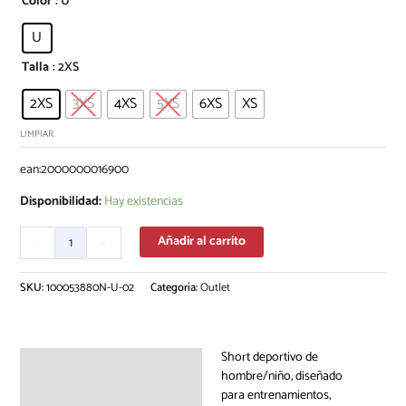
Color
: U
U
Talla
: 2XS
2XS
3XS
4XS
5XS
6XS
XS
LIMPIAR
ean:2000000016900
Disponibilidad:
Hay existencias
-
+
Añadir al carrito
SKU:
100053880N-U-02
Categoría:
Outlet
Short deportivo de
Descripción
hombre/niño, diseñado
para entrenamientos,
Información adicional