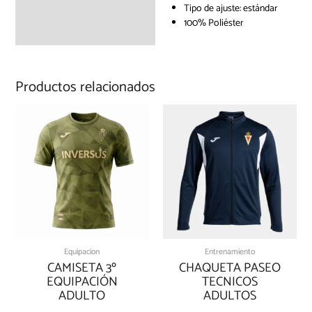
Tipo de ajuste: estándar
100% Poliéster
Productos relacionados
Este
Este
producto
produc
tiene
tiene
múltiples
múltipl
variantes.
variante
Las
Las
opciones
opcion
se
se
pueden
pueden
elegir
elegir
Equipacion
Entrenamiento
en
en
CAMISETA 3º
CHAQUETA PASEO
la
la
EQUIPACIÓN
TECNICOS
página
página
ADULTO
ADULTOS
de
de