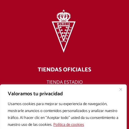
TIENDAS OFICIALES
TIENDA ESTADIO
TIENDA ONLINE
Valoramos tu privacidad
F
T
Y
I
Usamos cookies para mejorar su experiencia de navegación,
a
w
o
n
mostrarle anuncios o contenidos personalizados y analizar nuestro
c
i
u
s
tráfico. Al hacer clic en “Aceptar todo” usted da su consentimiento a
e
t
t
t
nuestro uso de las cookies.
Política de cookies
b
t
u
a
Aviso legal
Política de privacidad
Política de cookies