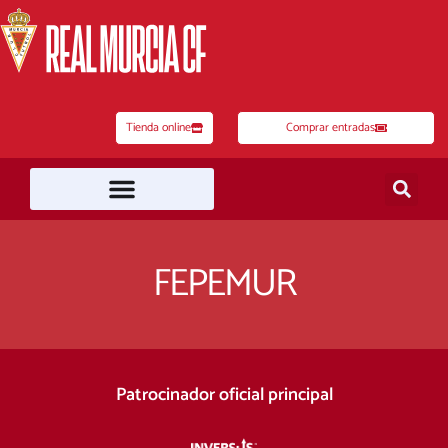
Ir
al
contenido
Tienda online
Comprar entradas
FEPEMUR
Patrocinador oficial principal