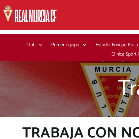
Ir
al
contenido
Club
Primer equipo
Estadio Enrique Roca
Clínica Sport
Tr
TRABAJA CON N