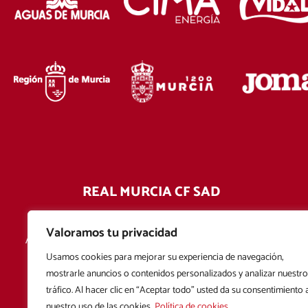
REAL MURCIA CF SAD
Estadio Enrique Roca de Murcia
Valoramos tu privacidad
Avda. de la Afición del Real Murcia CF S/N 30110 -
Churra - Murcia
Usamos cookies para mejorar su experiencia de navegación,
mostrarle anuncios o contenidos personalizados y analizar nuestro
968 242 812
tráfico. Al hacer clic en “Aceptar todo” usted da su consentimiento 
nuestro uso de las cookies.
Política de cookies