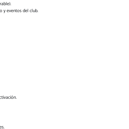
rable).
o y eventos del club.
tivación.
es.