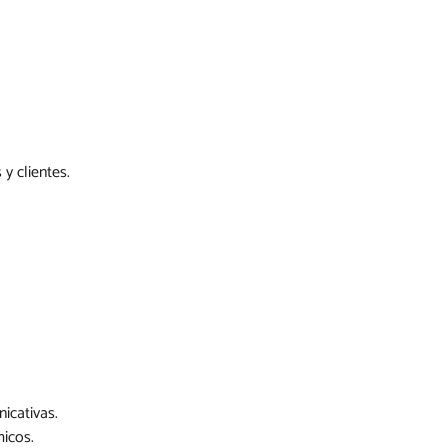
y clientes.
icativas.
micos.