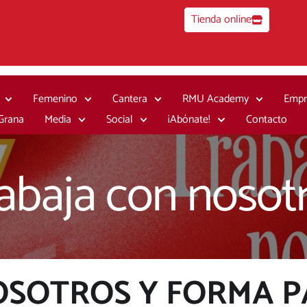
Tienda online
Femenino
Cantera
RMU Academy
Empr
 Grana
Media
Social
¡Abónate!
Contacto
abaja con nosot
OSOTROS Y FORMA P