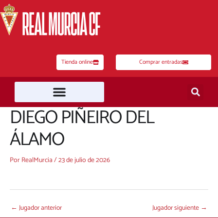
Ir
al
contenido
Tienda online
Comprar entradas
DIEGO PIÑEIRO DEL
ÁLAMO
Por
RealMurcia
/
23 de julio de 2026
←
Jugador anterior
Jugador siguiente
→