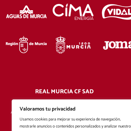
REAL MURCIA CF SAD
Estadio Enrique Roca de Murcia
Valoramos tu privacidad
Avda. de la Afición del Real Murcia CF S/N 30110 -
Churra - Murcia
Usamos cookies para mejorar su experiencia de navegación,
mostrarle anuncios o contenidos personalizados y analizar nuestro
968 242 812