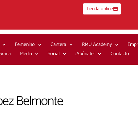
Tienda online
Femenino
Cantera
RMU Academy
Empr
 Grana
Media
Social
¡Abónate!
Contacto
pez Belmonte