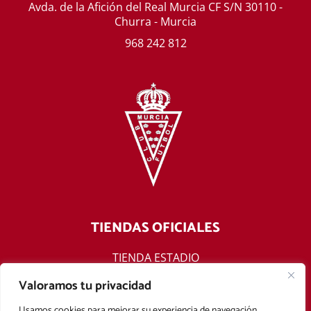
Avda. de la Afición del Real Murcia CF S/N 30110 -
Churra - Murcia
968 242 812
TIENDAS OFICIALES
TIENDA ESTADIO
TIENDA ONLINE
Valoramos tu privacidad
F
T
Y
I
Usamos cookies para mejorar su experiencia de navegación,