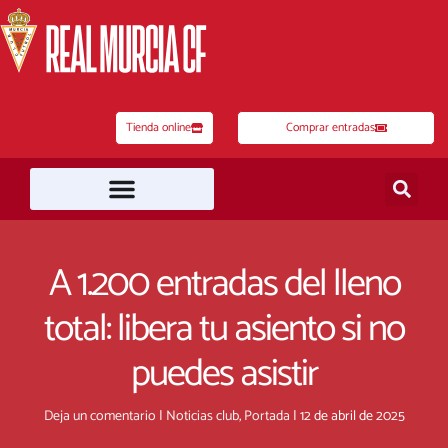
Ir
al
contenido
Tienda online
Comprar entradas
A 1.200 entradas del lleno
total: libera tu asiento si no
puedes asistir
Deja un comentario
|
Noticias club
,
Portada
|
12 de abril de 2025