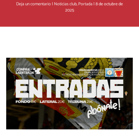
Deja un comentario
|
Noticias club
,
Portada
|
8 de octubre de
2025