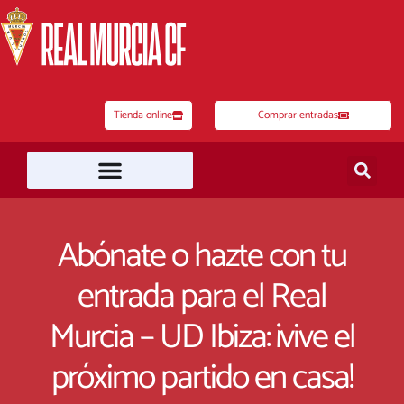
Ir
al
contenido
Tienda online
Comprar entradas
Abónate o hazte con tu
entrada para el Real
Murcia – UD Ibiza: ¡vive el
próximo partido en casa!