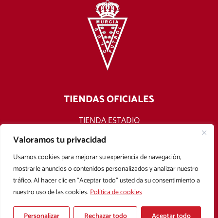
TIENDAS OFICIALES
TIENDA ESTADIO
TIENDA ONLINE
Valoramos tu privacidad
F
T
Y
I
Usamos cookies para mejorar su experiencia de navegación,
a
w
o
n
mostrarle anuncios o contenidos personalizados y analizar nuestro
c
i
u
s
tráfico. Al hacer clic en “Aceptar todo” usted da su consentimiento a
e
t
t
t
nuestro uso de las cookies.
Política de cookies
b
t
u
a
Aviso legal
Política de privacidad
Política de cookies
o
e
b
g
Condiciones Generales de Contratación
o
r
e
r
Personalizar
Rechazar todo
Aceptar todo