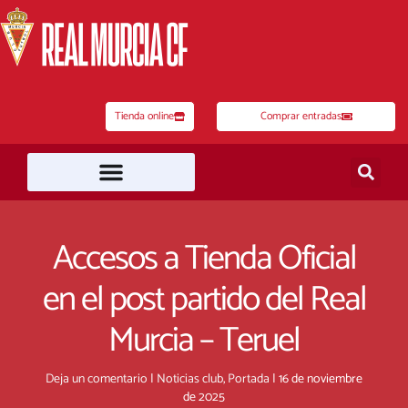
Ir
al
contenido
Tienda online
Comprar entradas
Accesos a Tienda Oficial
en el post partido del Real
Murcia – Teruel
Deja un comentario
|
Noticias club
,
Portada
|
16 de noviembre
de 2025