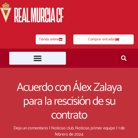
Ir
al
contenido
Tienda online
Comprar entradas
Acuerdo con Álex Zalaya
para la rescisión de su
contrato
Deja un comentario
|
Noticias club
,
Noticias primer equipo
|
1 de
febrero de 2024