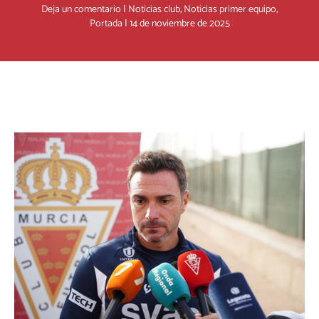
Deja un comentario
|
Noticias club
,
Noticias primer equipo
,
Portada
|
14 de noviembre de 2025