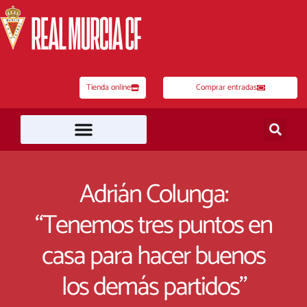
Ir
al
contenido
Tienda online
Comprar entradas
Adrián Colunga:
“Tenemos tres puntos en
casa para hacer buenos
los demás partidos”