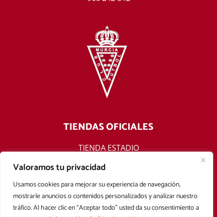
TIENDAS OFICIALES
TIENDA ESTADIO
TIENDA ONLINE
Valoramos tu privacidad
F
T
Y
I
Usamos cookies para mejorar su experiencia de navegación,
a
w
o
n
mostrarle anuncios o contenidos personalizados y analizar nuestro
c
i
u
s
tráfico. Al hacer clic en “Aceptar todo” usted da su consentimiento a
e
t
t
t