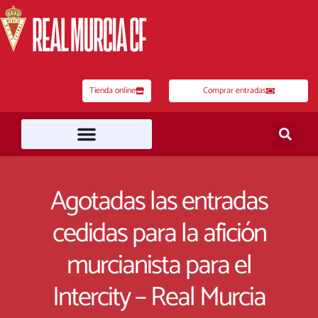
Ir
al
contenido
Tienda online
Comprar entradas
Agotadas las entradas
cedidas para la afición
murcianista para el
Intercity – Real Murcia