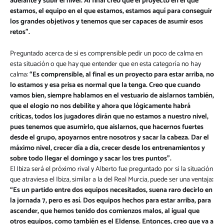
adelante y subir el nivel.
Al final creo que el proyecto en el que
estamos, el equipo en el que estamos, estamos aquí para conseguir
los grandes objetivos y tenemos que ser capaces de asumir esos
retos”.
Preguntado acerca de si es comprensible pedir un poco de calma en
esta situación o que hay que entender que en esta categoría no hay
calma:
“
Es comprensible, al final es un proyecto para estar arriba, no
lo estamos y esa prisa es normal que la tenga. Creo que cuando
vamos bien, siempre hablamos en el vestuario de aislarnos también,
que el elogio no nos debilite y ahora que lógicamente habrá
críticas, todos los jugadores dirán que no estamos a nuestro nivel,
pues tenemos que asumirlo, que aislarnos, que hacernos fuertes
desde el grupo, apoyarnos entre nosotros y sacar la cabeza. Dar el
máximo nivel, crecer día a día, crecer desde los entrenamientos y
sobre todo llegar el domingo y sacar los tres puntos”.
El Ibiza será el próximo rival y Alberto fue preguntado por si la situación
que atraviesa el Ibiza, similar a la del Real Murcia, puede ser una ventaja
:
“Es un partido entre dos equipos necesitados, suena raro decirlo en
la jornada 7, pero es así. Dos equipos hechos para estar arriba, para
ascender, que hemos tenido dos comienzos malos, al igual que
otros equipos, como también es el Eldense. Entonces, creo que va a