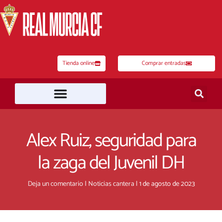
Ir
al
contenido
Tienda online
Comprar entradas
Alex Ruiz, seguridad para
la zaga del Juvenil DH
Deja un comentario
|
Noticias cantera
|
1 de agosto de 2023