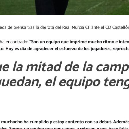
a de prensa tras la derrota del Real Murcia CF ante el CD Castellón 
 ha encontrado:
“Son un equipo que imprime mucho ritmo e intens
to. Hoy es dia de agradecer el esfuerzo de los jugadores, reproc
 la mitad de la camp
quedan, el equipo teng
l muchacho ha cumplido y estoy contento con su debut. Además, 
des. Somos un equipo que nos vamos a retocar, y nos hace falta