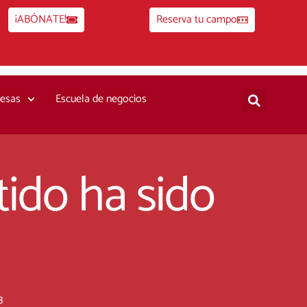
¡ABÓNATE!
Reserva tu campo
esas
Escuela de negocios
rtido ha sido
3