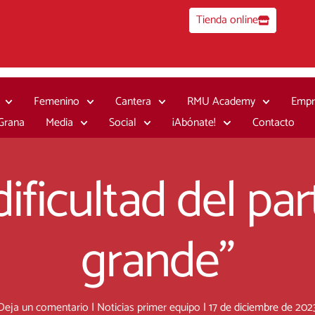
Tienda online
Femenino
Cantera
RMU Academy
Empr
 Grana
Media
Social
¡Abónate!
Contacto
dificultad del pa
grande”
Deja un comentario
|
Noticias primer equipo
|
17 de diciembre de 202