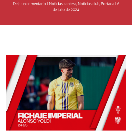
Deja un comentario
|
Noticias cantera
,
Noticias club
,
Portada
|
6
de julio de 2024