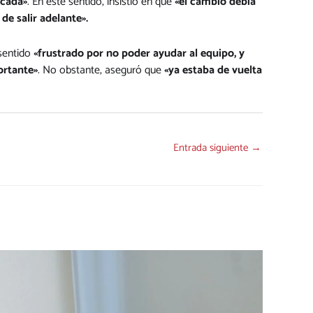
icada»
. En este sentido, insistió en que
«el cambio debía
de salir adelante».
 sentido
«frustrado por no poder ayudar al equipo, y
ortante»
. No obstante, aseguró que
«ya estaba de vuelta
Entrada siguiente
→