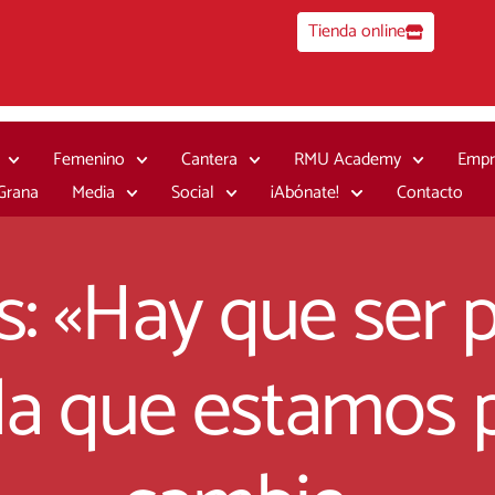
Tienda online
Femenino
Cantera
RMU Academy
Empr
 Grana
Media
Social
¡Abónate!
Contacto
: «Hay que ser p
 la que estamos 