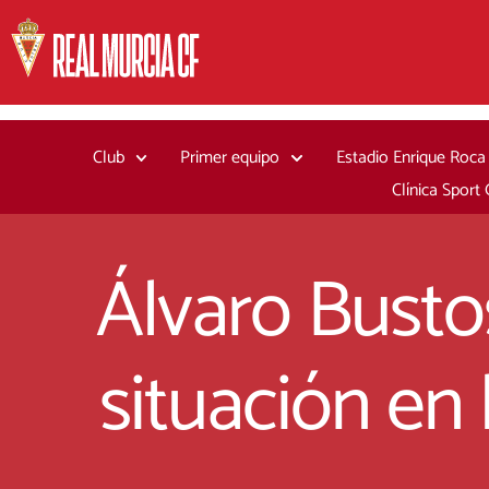
Ir
al
contenido
Club
Primer equipo
Estadio Enrique Roca
Clínica Sport
Álvaro Bustos
situación en