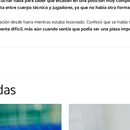
escuchar nada para saber que estaban en una posición muy compl
ta entre cuerpo técnico y jugadores, ya que no había otra forma 
uación desde fuera mientras estaba lesionado. Confesó que se había
mente difícil, más aún cuando sentía que podía ser una pieza imp
das