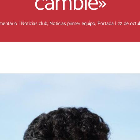
cambie»
mentario
|
Noticias club
,
Noticias primer equipo
,
Portada
|
22 de octu