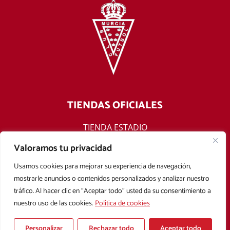
TIENDAS OFICIALES
TIENDA ESTADIO
TIENDA ONLINE
Valoramos tu privacidad
F
T
Y
I
Usamos cookies para mejorar su experiencia de navegación,
a
w
o
n
mostrarle anuncios o contenidos personalizados y analizar nuestro
c
i
u
s
tráfico. Al hacer clic en “Aceptar todo” usted da su consentimiento a
e
t
t
t
nuestro uso de las cookies.
Política de cookies
b
t
u
a
Aviso legal
Política de privacidad
Política de cookies
o
e
b
g
Condiciones Generales de Contratación
o
r
e
r
Personalizar
Rechazar todo
Aceptar todo