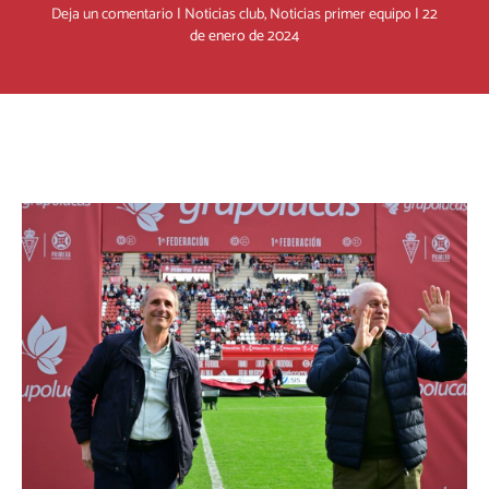
Deja un comentario
|
Noticias club
,
Noticias primer equipo
|
22
de enero de 2024