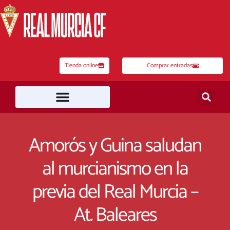
Ir
al
contenido
Tienda online
Comprar entradas
Amorós y Guina saludan
al murcianismo en la
previa del Real Murcia –
At. Baleares