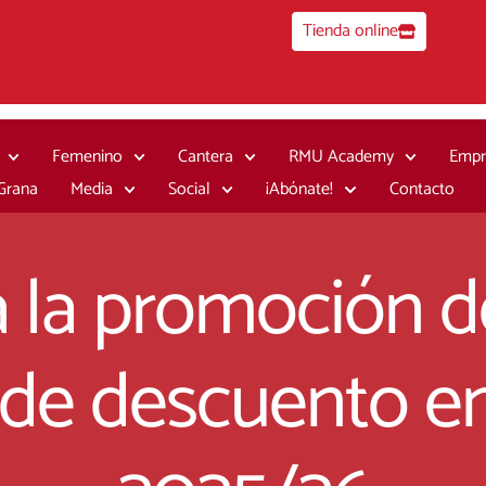
Tienda online
Femenino
Cantera
RMU Academy
Empr
 Grana
Media
Social
¡Abónate!
Contacto
 la promoción de
 de descuento en