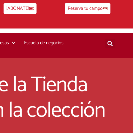
¡ABÓNATE!
Reserva tu campo
esas
Escuela de negocios
 la Tienda
 la colección