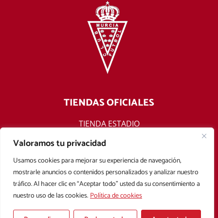
TIENDAS OFICIALES
TIENDA ESTADIO
TIENDA ONLINE
Valoramos tu privacidad
F
T
Y
I
Usamos cookies para mejorar su experiencia de navegación,
a
w
o
n
mostrarle anuncios o contenidos personalizados y analizar nuestro
c
i
u
s
tráfico. Al hacer clic en “Aceptar todo” usted da su consentimiento a
e
t
t
t
nuestro uso de las cookies.
Política de cookies
b
t
u
a
Aviso legal
Política de privacidad
Política de cookies
o
e
b
g
Condiciones Generales de Contratación