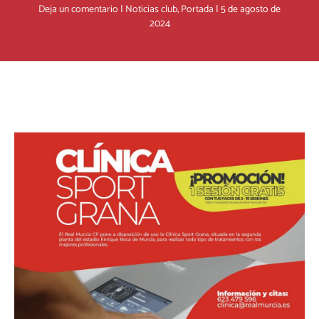
Deja un comentario
|
Noticias club
,
Portada
|
5 de agosto de
2024