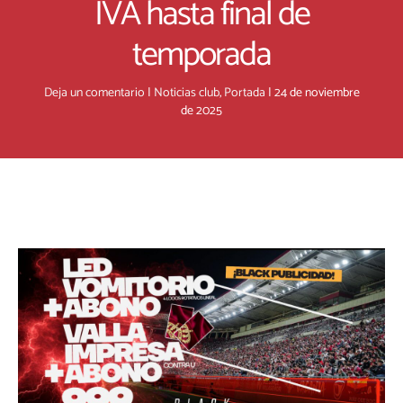
IVA hasta final de
temporada
Deja un comentario
|
Noticias club
,
Portada
|
24 de noviembre
de 2025