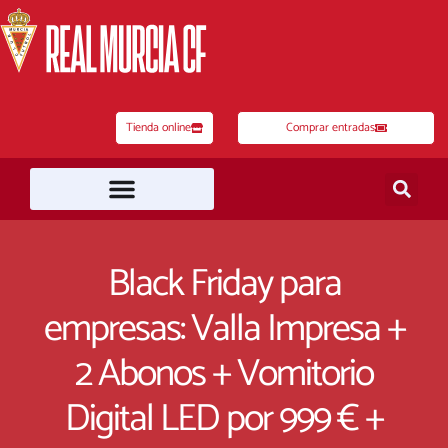
Ir
al
contenido
Tienda online
Comprar entradas
Black Friday para
empresas: Valla Impresa +
2 Abonos + Vomitorio
Digital LED por 999 € +