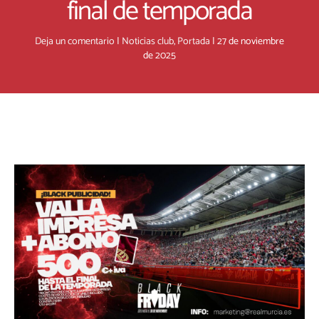
final de temporada
Deja un comentario
|
Noticias club
,
Portada
|
27 de noviembre
de 2025