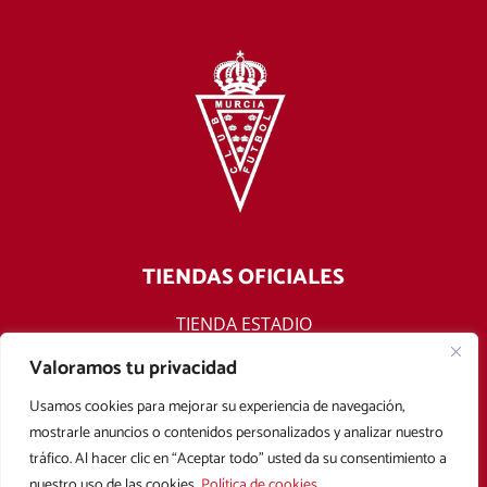
TIENDAS OFICIALES
TIENDA ESTADIO
TIENDA ONLINE
Valoramos tu privacidad
F
T
Y
I
Usamos cookies para mejorar su experiencia de navegación,
a
w
o
n
mostrarle anuncios o contenidos personalizados y analizar nuestro
c
i
u
s
tráfico. Al hacer clic en “Aceptar todo” usted da su consentimiento a
e
t
t
t
nuestro uso de las cookies.
Política de cookies