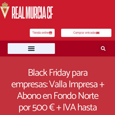
Ir
al
contenido
Tienda online
Comprar entradas
Black Friday para
empresas: Valla Impresa +
Abono en Fondo Norte
por 500 € + IVA hasta