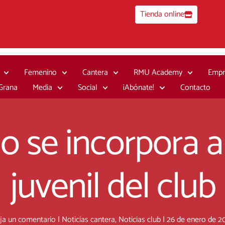
Tienda online
Femenino
Cantera
RMU Academy
Empr
 Grana
Media
Social
¡Abónate!
Contacto
o se incorpora a 
juvenil del club
ja un comentario
|
Noticias cantera
,
Noticias club
|
26 de enero de 2