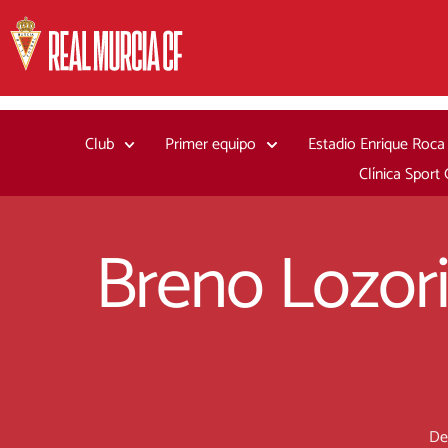
Ir
al
contenido
Club
Primer equipo
Estadio Enrique Roca
Clínica Sport
Breno Lozori
De