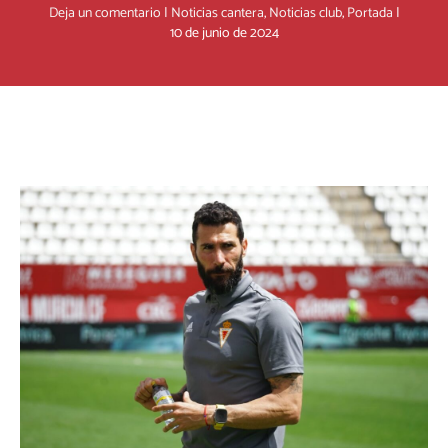
Deja un comentario
|
Noticias cantera
,
Noticias club
,
Portada
|
10 de junio de 2024