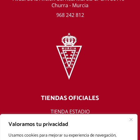
Churra - Murcia
968 242 812
TIENDAS OFICIALES
TIENDA ESTADIO
TIENDA ONLINE
Valoramos tu privacidad
F
T
Y
I
Usamos cookies para mejorar su experiencia de navegación,