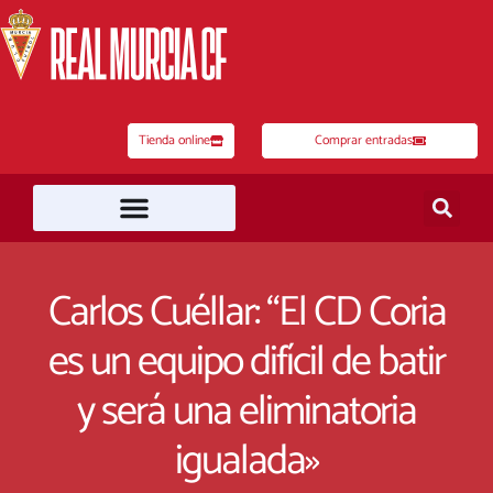
Ir
al
contenido
Tienda online
Comprar entradas
Carlos Cuéllar: “El CD Coria
es un equipo difícil de batir
y será una eliminatoria
igualada»