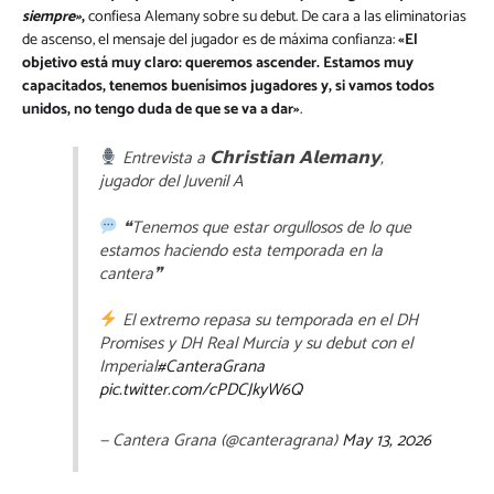
siempre»
,
confiesa Alemany sobre su debut. De cara a las eliminatorias
de ascenso, el mensaje del jugador es de máxima confianza:
«El
objetivo está muy claro: queremos ascender. Estamos muy
capacitados, tenemos buenísimos jugadores y, si vamos todos
unidos, no tengo duda de que se va a dar»
.
Entrevista a 𝗖𝗵𝗿𝗶𝘀𝘁𝗶𝗮𝗻 𝗔𝗹𝗲𝗺𝗮𝗻𝘆,
jugador del Juvenil A
❝Tenemos que estar orgullosos de lo que
estamos haciendo esta temporada en la
cantera❞
El extremo repasa su temporada en el DH
Promises y DH Real Murcia y su debut con el
Imperial
#CanteraGrana
pic.twitter.com/cPDCJkyW6Q
— Cantera Grana (@canteragrana)
May 13, 2026