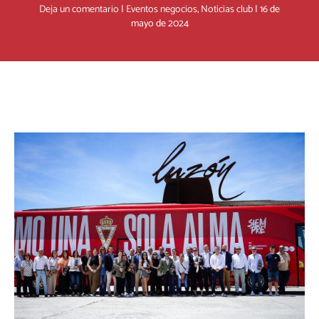
Deja un comentario
|
Eventos negocios
,
Noticias club
|
16 de
mayo de 2024