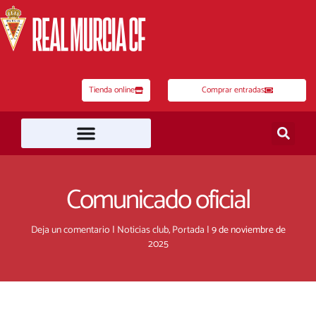
Ir
al
contenido
Tienda online
Comprar entradas
Comunicado oficial
Deja un comentario
|
Noticias club
,
Portada
|
9 de noviembre de
2025