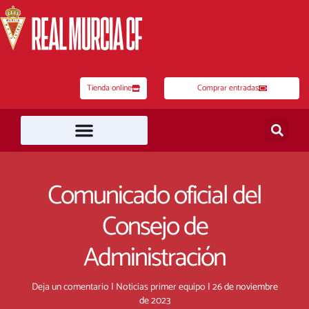
Ir
al
contenido
Tienda online
Comprar entradas
Comunicado oficial del
Consejo de
Administración
Deja un comentario
|
Noticias primer equipo
|
26 de noviembre
de 2023