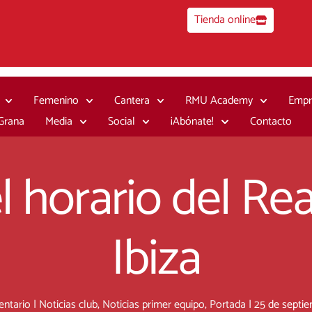
Tienda online
Femenino
Cantera
RMU Academy
Empr
 Grana
Media
Social
¡Abónate!
Contacto
 horario del Re
Ibiza
entario
|
Noticias club
,
Noticias primer equipo
,
Portada
|
25 de septi