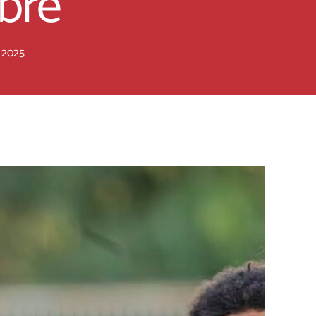
bre
 2025