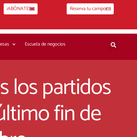
¡ABÓNATE!
Reserva tu campo
esas
Escuela de negocios
s los partidos
último fin de