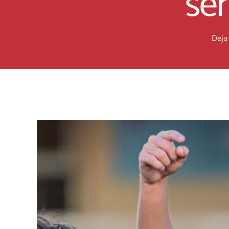
se
Deja