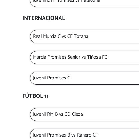
Juvenil DH Promises vs Patacona
INTERNACIONAL
Real Murcia C vs CF Totana
Murcia Promises Senior vs Tiñosa FC
Juvenil Promises C
FÚTBOL 11
Juvenil RM B vs CD Cieza
Juvenil Promises B vs Ranero CF