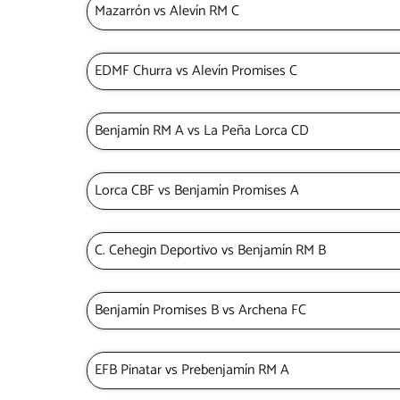
Mazarrón vs Alevín RM C
EDMF Churra vs Alevín Promises C
Benjamín RM A vs La Peña Lorca CD
Lorca CBF vs Benjamín Promises A
C. Cehegin Deportivo vs Benjamín RM B
Benjamín Promises B vs Archena FC
EFB Pinatar vs Prebenjamín RM A