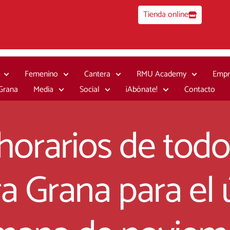
Tienda online
Femenino
Cantera
RMU Academy
Empr
 Grana
Media
Social
¡Abónate!
Contacto
horarios de todo
a Grana para el 