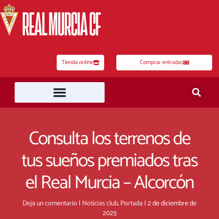
Ir
al
contenido
Tienda online
Comprar entradas
Consulta los terrenos de
tus sueños premiados tras
el Real Murcia – Alcorcón
Deja un comentario
|
Noticias club
,
Portada
|
2 de diciembre de
2025