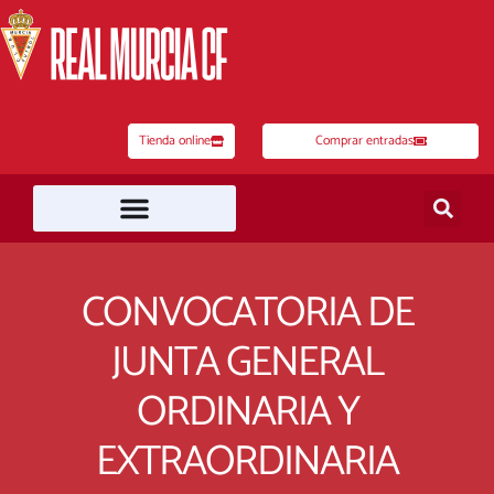
Ir
al
contenido
Tienda online
Comprar entradas
CONVOCATORIA DE
JUNTA GENERAL
ORDINARIA Y
EXTRAORDINARIA