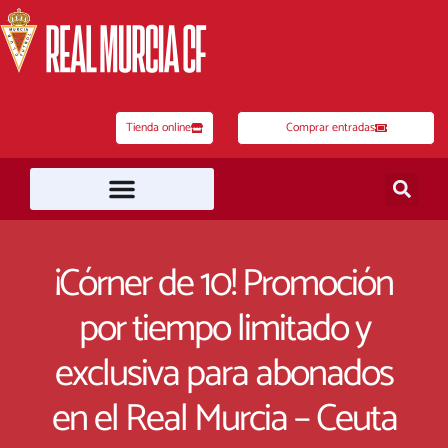
Ir
al
contenido
Tienda online
Comprar entradas
¡Córner de 10! Promoción
por tiempo limitado y
exclusiva para abonados
en el Real Murcia – Ceuta