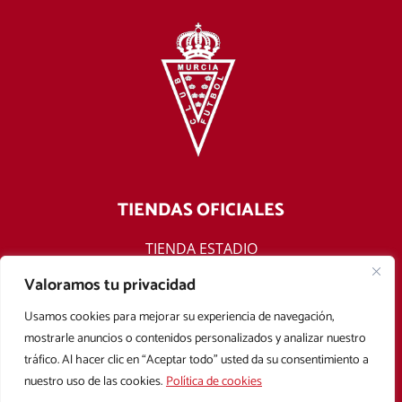
TIENDAS OFICIALES
TIENDA ESTADIO
TIENDA ONLINE
Valoramos tu privacidad
F
T
Y
I
Usamos cookies para mejorar su experiencia de navegación,
a
w
o
n
mostrarle anuncios o contenidos personalizados y analizar nuestro
c
i
u
s
tráfico. Al hacer clic en “Aceptar todo” usted da su consentimiento a
e
t
t
t
nuestro uso de las cookies.
Política de cookies
b
t
u
a
Aviso legal
Política de privacidad
Política de cookies