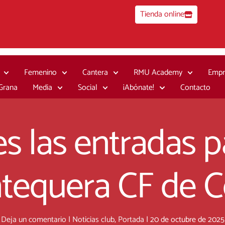
Tienda online
Femenino
Cantera
RMU Academy
Empr
 Grana
Media
Social
¡Abónate!
Contacto
s las entradas p
ntequera CF de C
Deja un comentario
|
Noticias club
,
Portada
|
20 de octubre de 2025