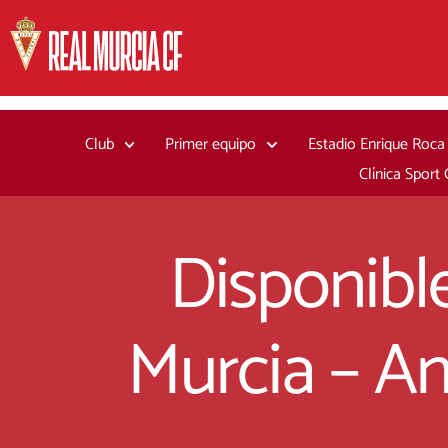
Ir
al
contenido
Club
Primer equipo
Estadio Enrique Roca
Clínica Sport
Disponible
Murcia – A