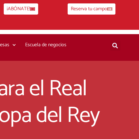
¡ABÓNATE!
Reserva tu campo
esas
Escuela de negocios
ara el Real
opa del Rey