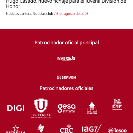
Hugo Casado, nuevo fichaje para el Juvenil División de
Honor
Noticias cantera
,
Noticias club
/
6 de agosto de 2026
Patrocinador oficial principal
Patrocinadores oficiales