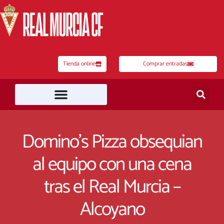
Ir
al
contenido
Tienda online
Comprar entradas
Domino’s Pizza obsequian
al equipo con una cena
tras el Real Murcia –
Alcoyano