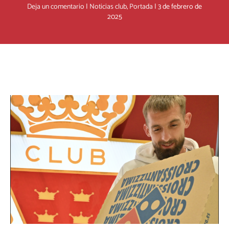
Deja un comentario
|
Noticias club
,
Portada
|
3 de febrero de
2025