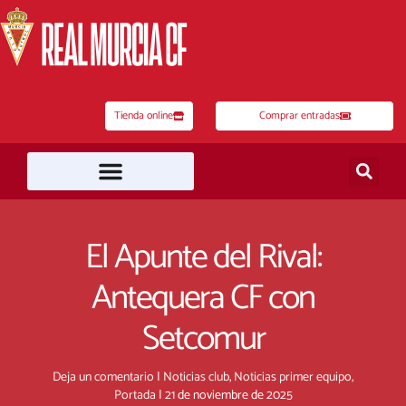
Ir
al
contenido
Tienda online
Comprar entradas
El Apunte del Rival:
Antequera CF con
Setcomur
Deja un comentario
|
Noticias club
,
Noticias primer equipo
,
Portada
|
21 de noviembre de 2025