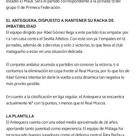
estadio El Maulí. Será el partido correspondiente a la jornada 13 del
grupo II de Primera Federación.
EL ANTEQUERA, DISPUESTO A MANTENER SU RACHA DE
IMBATIBILIDAD
El equipo dirigido por Abel Gómez llega a este partido tras empatar por
1 a 1 en casa contra el Sevilla Atlético. Con este son ya 7 empates en 12
jornadas, además de 3 derrotas y solo 2 victorias, lo que lleva al club
malagueño a estar en una situación delicada.
El conjunto andaluz acumula 4 partidos sin conocer la victoria, 5 si
contamos la eliminación en copa frente al Real Murcia, por lo que los de
Abel Gómez intentarán darle la vuelta a esta dinámica tan negativa lo
más pronto posible.
En cuanto a la clasificación en liga regular, el Antequera se encuentra
actualmente 16º con 13 puntos, 1 menos que el Real Murcia.
LA PLANTILLA
El Antequera cuenta con una edad media aproximada de 26 años,
aportando tanto juventud como experiencia. El equipo de Málaga ha
incorporado buenos jugadores como el defensa central Álex Barbu y