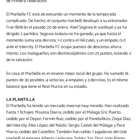
de Primera Federación.
El Marbella FC está atravesando un momento de la temporada
complicado. De hecho, el conjunto marbellí destituyó a su entrenador
Fran Beltrán el pasado 20 de enero. Abel Segovia le sustituyó y ya ha
dirigido 2 partidos. Segovia todavía no ha ganado, ya que hasta el
momento suma una derrota, 1-2 contra el Hércules, y un empate, 0-0
ante el Intercity. El Marbella FC ocupa puestos de descenso ahora
mismo. Los malagueños son decimoséptimos con 25 puntos, estando 2
de la salvación.
En casa, el Marbella es el noveno mejor local del grupo. Ha sumado 16
puntos de 30 posibles. 4 victorias, 4 empates y 3 derrotas. Es el mismo
balance que tiene el Real Murcia en su estadio.
LA PLANTILLA
El Marbella ha tenido un mercado invernal muy movido. Han realizado
hasta 7 fichajes: Moussa Diarra, cedido por el Málaga; Eric Puerto,
cedido por el Depor; Fermín Ruiz, cedido por el Panetolikos; Zequi Díaz,
del Intercity, Álex López, del Nástic; Sergio Castel, del Málaga; y Pere
Marco, cedido del Castellón. También han salido 7 jugadores del club
marbellí: el exgrana Alberto Lejárraga, Solsky, Yac Diori, Jony Álamo,