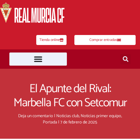
Ir
al
contenido
Tienda online
Comprar entradas
El Apunte del Rival:
Marbella FC con Setcomur
Deja un comentario
|
Noticias club
,
Noticias primer equipo
,
Portada
|
7 de febrero de 2025