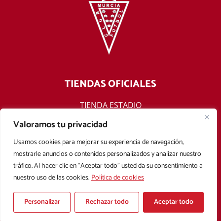
TIENDAS OFICIALES
TIENDA ESTADIO
TIENDA ONLINE
Valoramos tu privacidad
F
T
Y
I
Usamos cookies para mejorar su experiencia de navegación,
a
w
o
n
mostrarle anuncios o contenidos personalizados y analizar nuestro
c
i
u
s
tráfico. Al hacer clic en “Aceptar todo” usted da su consentimiento a
e
t
t
t
nuestro uso de las cookies.
Política de cookies
b
t
u
a
Aviso legal
Política de privacidad
Política de cookies
o
e
b
g
Condiciones Generales de Contratación
o
r
e
r
Personalizar
Rechazar todo
Aceptar todo
k
a
Copyright © 2025 Real Murcia. Diseñado con
por
Mark Sonoma