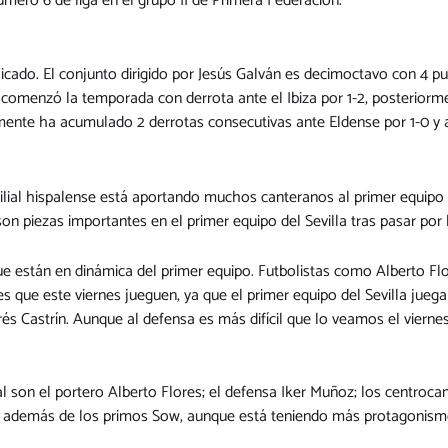
mero 6 de liga en el grupo II de Primera Federación.
icado. El conjunto dirigido por Jesús Galván es decimoctavo con 4 pun
la comenzó la temporada con derrota ante el Ibiza por 1-2, posterio
ormente ha acumulado 2 derrotas consecutivas ante Eldense por 1-0 y 
l filial hispalense está aportando muchos canteranos al primer equip
 piezas importantes en el primer equipo del Sevilla tras pasar por l
que están en dinámica del primer equipo. Futbolistas como Alberto Flo
 es que este viernes jueguen, ya que el primer equipo del Sevilla jueg
rés Castrín. Aunque al defensa es más difícil que lo veamos el viernes
al son el portero Alberto Flores; el defensa Iker Muñoz; los centroca
a, además de los primos Sow, aunque está teniendo más protagonis