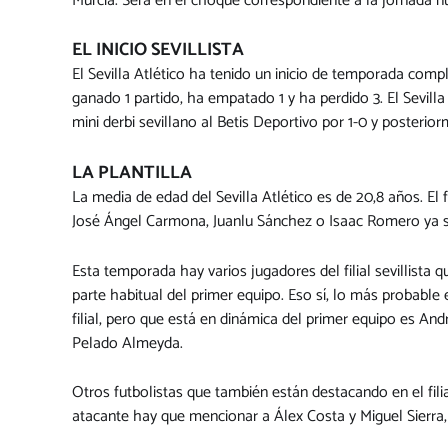
Murcia. Será en el choque correspondiente a la jornada nú
EL INICIO SEVILLISTA
El Sevilla Atlético ha tenido un inicio de temporada compl
ganado 1 partido, ha empatado 1 y ha perdido 3. El Sevil
mini derbi sevillano al Betis Deportivo por 1-0 y posteri
LA PLANTILLA
La media de edad del Sevilla Atlético es de 20,8 años. E
José Ángel Carmona, Juanlu Sánchez o Isaac Romero ya son
Esta temporada hay varios jugadores del filial sevillista 
parte habitual del primer equipo. Eso sí, lo más probable
filial, pero que está en dinámica del primer equipo es And
Pelado Almeyda.
Otros futbolistas que también están destacando en el fili
atacante hay que mencionar a Álex Costa y Miguel Sierr