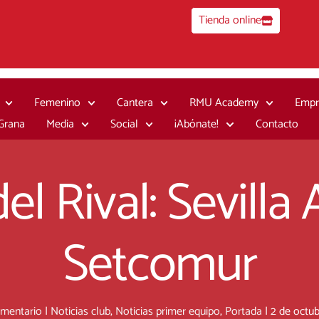
Tienda online
Femenino
Cantera
RMU Academy
Empr
 Grana
Media
Social
¡Abónate!
Contacto
el Rival: Sevilla 
Setcomur
omentario
|
Noticias club
,
Noticias primer equipo
,
Portada
|
2 de octu