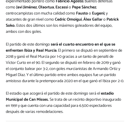
experimentado portero como
Fabricio Agosto
; buenos defensas
como
Javi Jiménez
,
Olaortua
,
Escassi
o
Pepe Sánchez
;
centrocampistas con mucha calidad como
Fausto
o
Eugeni;
y
atacantes de gran nivel como
Cedric Omoigui
,
Álex Gallar
o
Patrick
Soko.
Estos dos últimos son los máximos goleadores del equipo,
ambos con dos goles.
El partido de este domingo
será el cuarto encuentro en el que se
enfrenten Ibiza y Real Murcia
. El primero se disputó en septiembre de
2018 y ganó el Real Murcia por 1-0 gracias a un tanto de penalti de
Víctor Curto en el 90. El segundo se disputó en febrero de 2019 y ganó
el conjunto balear por 3-2, con goles murcianistas de Armando Ortiz y
Miguel Díaz. Y el último partido entre ambos equipos fue un partido
amistoso durante la pretemporada 2020 en el que ganó el Ibiza por 2-0.
El estadio que acogerá el partido de este domingo será el
estadio
Municipal de Can Misses.
Se trata de un recinto deportivo inaugurado
en 1991 y que cuenta con una capacidad para 6.500 espectadores
después de varias remodelaciones.