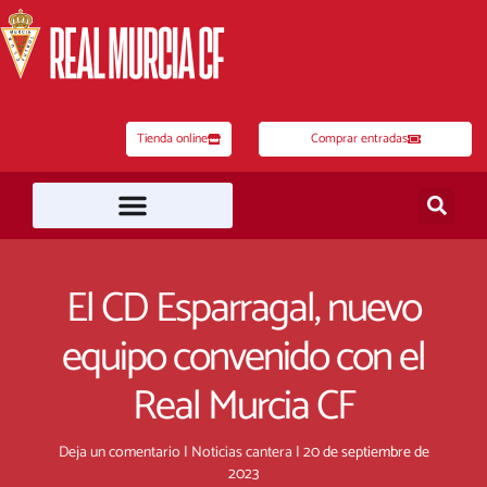
Ir
al
contenido
Tienda online
Comprar entradas
El CD Esparragal, nuevo
equipo convenido con el
Real Murcia CF
Deja un comentario
|
Noticias cantera
|
20 de septiembre de
2023