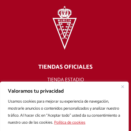
TIENDAS OFICIALES
TIENDA ESTADIO
TIENDA ONLINE
Valoramos tu privacidad
F
T
Y
I
Usamos cookies para mejorar su experiencia de navegación,
a
w
o
n
mostrarle anuncios o contenidos personalizados y analizar nuestro
c
i
u
s
tráfico. Al hacer clic en “Aceptar todo” usted da su consentimiento a
e
t
t
t
nuestro uso de las cookies.
Política de cookies
b
t
u
a
Aviso legal
Política de privacidad
Política de cookies
o
e
b
g