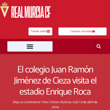
Ir
al
contenido
Tienda online
Comprar entradas
El colegio Juan Ramón
Jiménez de Cieza visita el
estadio Enrique Roca
Deja un comentario
|
Nos Visitan
,
Noticias club
|
9 de abril de
2024