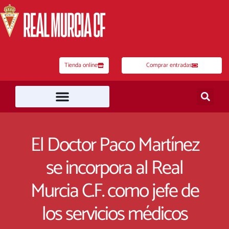
Ir
al
contenido
Tienda online
Comprar entradas
El Doctor Paco Martínez
se incorpora al Real
Murcia C.F. como jefe de
los servicios médicos