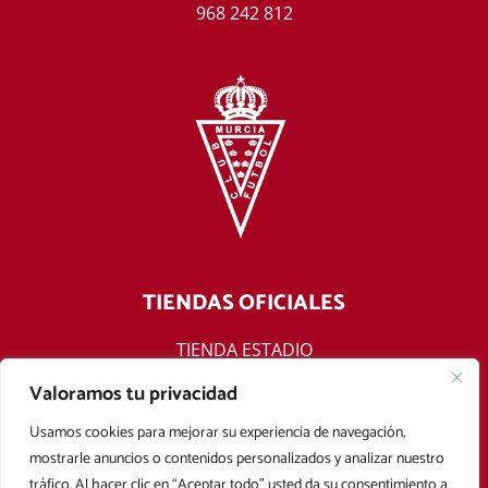
968 242 812
TIENDAS OFICIALES
TIENDA ESTADIO
TIENDA ONLINE
Valoramos tu privacidad
F
T
Y
I
Usamos cookies para mejorar su experiencia de navegación,
a
w
o
n
mostrarle anuncios o contenidos personalizados y analizar nuestro
c
i
u
s
tráfico. Al hacer clic en “Aceptar todo” usted da su consentimiento a