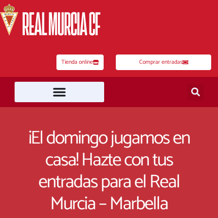
Ir
al
contenido
Tienda online
Comprar entradas
¡El domingo jugamos en
casa! Hazte con tus
entradas para el Real
Murcia – Marbella