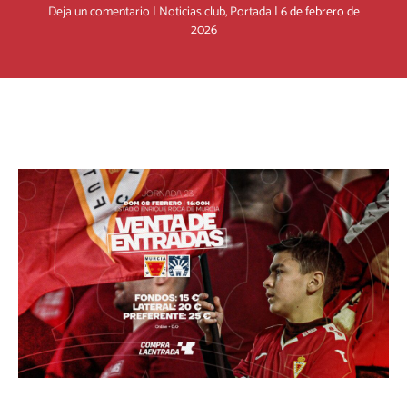
Deja un comentario
|
Noticias club
,
Portada
|
6 de febrero de
2026