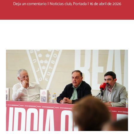
Deja un comentario
|
Noticias club
,
Portada
|
16 de abril de 2026