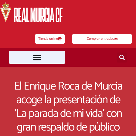
Ir
al
contenido
Tienda online
Comprar entradas
El Enrique Roca de Murcia
acoge la presentación de
‘La parada de mi vida’ con
gran respaldo de público