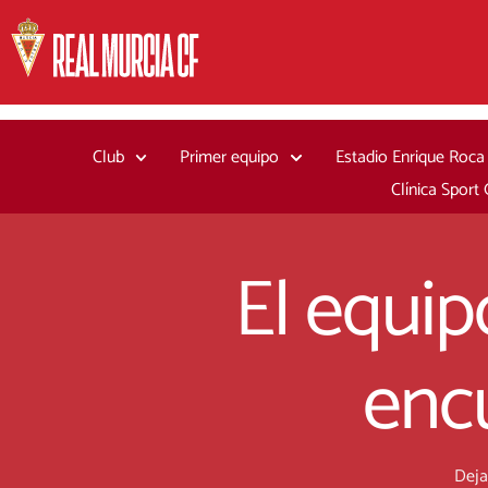
Ir
al
contenido
Club
Primer equipo
Estadio Enrique Roca
Clínica Sport
El equip
encu
Deja