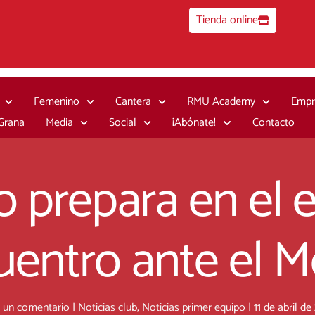
Tienda online
Femenino
Cantera
RMU Academy
Empr
 Grana
Media
Social
¡Abónate!
Contacto
o prepara en el e
entro ante el Me
 un comentario
|
Noticias club
,
Noticias primer equipo
|
11 de abril d