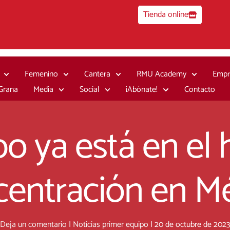
Tienda online
Femenino
Cantera
RMU Academy
Empr
 Grana
Media
Social
¡Abónate!
Contacto
po ya está en el 
entración en M
Deja un comentario
|
Noticias primer equipo
|
20 de octubre de 2023