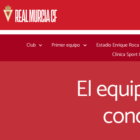
Ir
al
contenido
Club
Primer equipo
Estadio Enrique Roca
Clínica Sport
El equi
conc