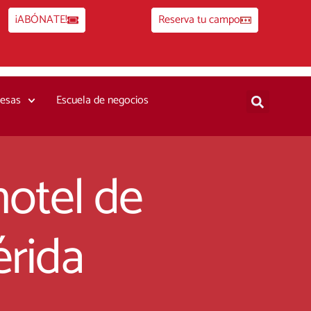
¡ABÓNATE!
Reserva tu campo
esas
Escuela de negocios
hotel de
érida