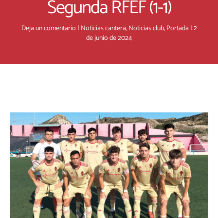
Segunda RFEF (1-1)
Deja un comentario
|
Noticias cantera
,
Noticias club
,
Portada
|
2
de junio de 2024