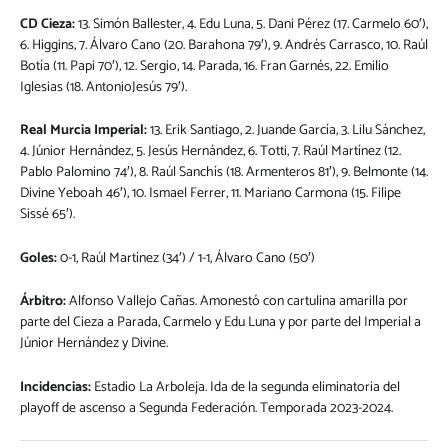
CD Cieza:
13. Simón Ballester, 4. Edu Luna, 5. Dani Pérez (17. Carmelo 60′),
6. Higgins, 7. Álvaro Cano (20. Barahona 79′), 9. Andrés Carrasco, 10. Raúl
Botía (11. Papi 70′), 12. Sergio, 14. Parada, 16. Fran Garnés, 22. Emilio
Iglesias (18. AntonioJesús 79′).
Real Murcia Imperial:
13. Erik Santiago, 2. Juande García, 3. Lilu Sánchez,
4. Júnior Hernández, 5. Jesús Hernández, 6. Totti, 7. Raúl Martínez (12.
Pablo Palomino 74′), 8. Raúl Sanchís (18. Armenteros 81′), 9. Belmonte (14.
Divine Yeboah 46′), 10. Ismael Ferrer, 11. Mariano Carmona (15. Filipe
Sissé 65′).
Goles:
0-1, Raúl Martínez (34′) / 1-1, Álvaro Cano (50′)
Árbitro:
Alfonso Vallejo Cañas. Amonestó con cartulina amarilla por
parte del Cieza a Parada, Carmelo y Edu Luna y por parte del Imperial a
Júnior Hernández y Divine.
Incidencias:
Estadio La Arboleja. Ida de la segunda eliminatoria del
playoff de ascenso a Segunda Federación. Temporada 2023-2024.