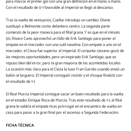
para marcar el primer gol con una gran definición en el mano a mano.
Con el resultado de 0-1 favorable al Imperial se llegó al descanso.
Tras la vuelta de vestuarios, Cuéllar introdujo un cambio: Divine
sustituyó a Belmonte como delantero centro. La segunda parte
comenzó de la peor manera para el filial grana. Y es que en el minuto
50, Álvaro Cano aprovechó un fallo de Erik Santiago para poner el
empate en el marcador con una sutil vaselina. Con empate a uno en el
marcador, el Cieza fue superior al Imperial. El conjunto ciezano gozó de
las mejores oportunidades, pero un inspirado Erik Santiago, que se
repuso bien del error, paro la gran mayoría de las acometidas locales.
La ocasión más clara para el Cieza la tuvo Fran Garnés cuando envió un
balón al larguero. El Imperial consiguió resistir y el choque finalizó con
el resultado de 1-1.
El Real Murcia Imperial consigue sacar un buen resultado para la vuelta
en el estadio Enrique Roca de Murcia. Tras este resultado de 1-1, al filial
grana le valdría el empate (tras prórroga) en el encuentro de vuelta en
casa para pasar a la gran final por el ascenso a Segunda Federación.
FICHA TÉCNICA